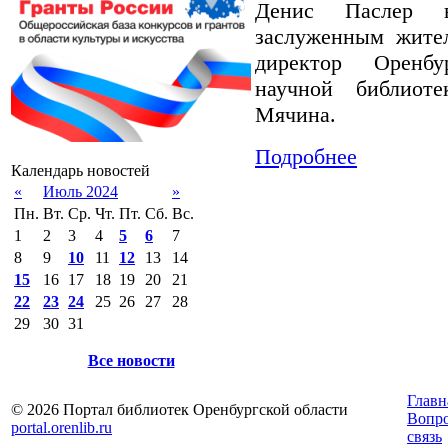
Денис Паслер в
заслуженным жител
директор Оренбу
научной библиот
Мячина.
Подробнее
Календарь новостей
«
Июль 2024
»
Пн.
Вт.
Ср.
Чт.
Пт.
Сб.
Вс.
1
2
3
4
5
6
7
8
9
10
11
12
13
14
15
16
17
18
19
20
21
22
23
24
25
26
27
28
29
30
31
Все новости
Главн
© 2026 Портал библиотек Оренбургской области
Вопр
portal.orenlib.ru
связь