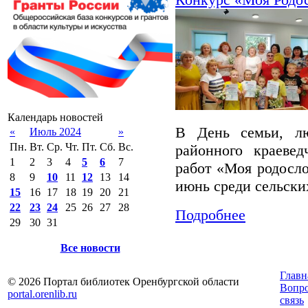
Календарь новостей
В День семьи, л
«
Июль 2024
»
Пн.
Вт.
Ср.
Чт.
Пт.
Сб.
Вс.
районного краевед
1
2
3
4
5
6
7
работ «Моя родосло
8
9
10
11
12
13
14
июнь среди сельски
15
16
17
18
19
20
21
22
23
24
25
26
27
28
Подробнее
29
30
31
Все новости
Главн
© 2026 Портал библиотек Оренбургской области
Вопр
portal.orenlib.ru
связь