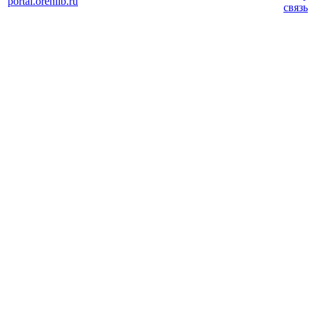
portal.orenlib.ru
связь