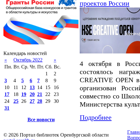
проектов России
Календарь новостей
«
Октябрь 2022
»
4 октября в Росси
Пн.
Вт.
Ср.
Чт.
Пт.
Сб.
Вс.
состоялось награ
1
2
CREATIVE OPEN в 
3
4
5
6
7
8
9
организован Росси
10
11
12
13
14
15
16
17
18
19
20
21
22
23
совместно со Школ
24
25
26
27
28
29
30
Министерства куль
31
Подробнее
Все новости
Главн
© 2026 Портал библиотек Оренбургской области
Вопр