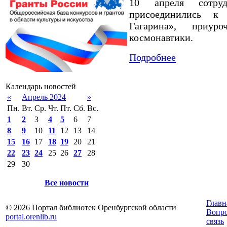
10 апреля сотруд
присоединились к
Гагарина», приур
космонавтики.
Подробнее
Календарь новостей
«
Апрель 2024
»
Пн.
Вт.
Ср.
Чт.
Пт.
Сб.
Вс.
1
2
3
4
5
6
7
8
9
10
11
12
13
14
15
16
17
18
19
20
21
22
23
24
25
26
27
28
29
30
Все новости
Главн
© 2026 Портал библиотек Оренбургской области
Вопр
portal.orenlib.ru
связь