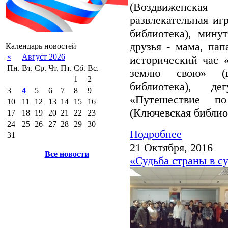
(Воздвиженская
развлекательная иг
библиотека), мину
друзья - мама, пап
Календарь новостей
«
Август 2026
исторический час 
Пн.
Вт.
Ср.
Чт.
Пт.
Сб.
Вс.
землю свою» (ц
1
2
библиотека), де
3
4
5
6
7
8
9
«Путешествие п
10
11
12
13
14
15
16
(Ключевская библио
17
18
19
20
21
22
23
24
25
26
27
28
29
30
Подробнее
31
21 Октября, 2016
Все новости
«Судьба страны в с