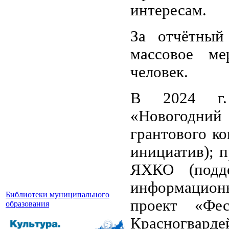
интересам.
За отчётный
массовое ме
человек.
В 2024 г. 
«Новогодни
грантового к
инициатив); 
ЯХКО (подде
информацион
Библиотеки муниципального
проект «Фе
образования
Красногвар