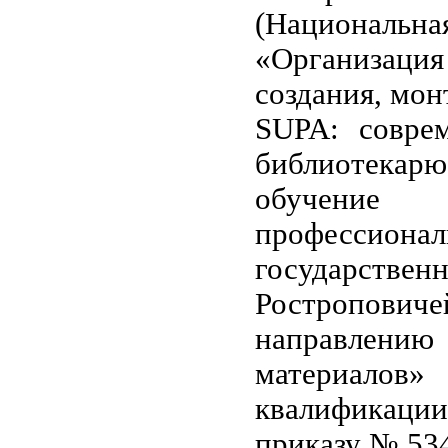
(Национальн
«Организация
создания, мо
SUPA: совре
библиотека
обучение 
профессион
государстве
Ростропович
направлению 
материалов
квалификаци
приказу № 53