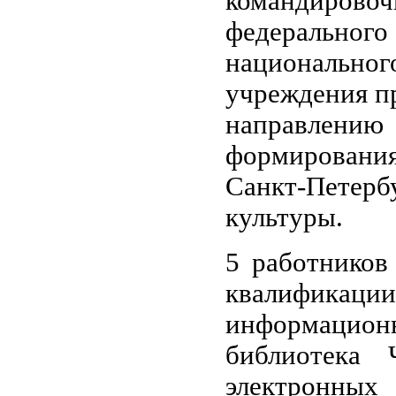
командирово
федеральн
национальн
учреждения п
направлению
формировани
Санкт-Петер
культуры.
5 работнико
квалификац
информаци
библиотека 
электронных