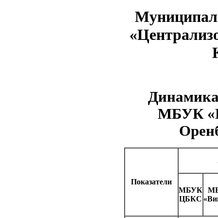
Муниципаль
«Централизо
Динамика
МБУК «Ц
Оренб
Показатели
МБУК
М
ЦБКС
«Ви