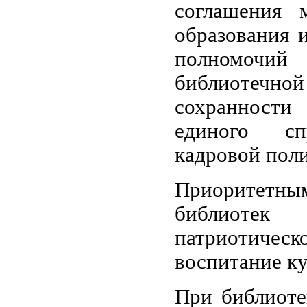
соглашения 
образования 
полномочий 
библиотечн
сохранности 
единого спр
кадровой пол
Приоритетн
библиотек
патриотическ
воспитание к
При библиоте