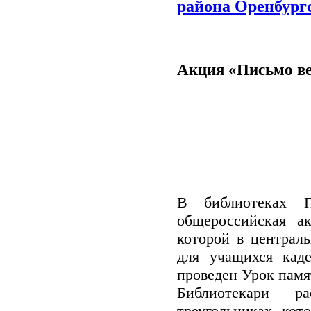
района Оренбург
Акция «Письмо в
В библиотеках П
общероссийская а
которой в централ
для учащихся кад
проведен Урок памя
Библиотекари р
треугольниках, кот