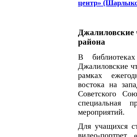
центр» (Шарлыкс
Джалиловские 
района
В библиотеках
Джалиловские чт
рамках ежегод
востока на зап
Советского Со
специальная п
мероприятий.
Для учащихся с
видео-портрет 