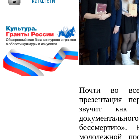
Почти во все
презентация п
звучит как л
документаль
бессмертию».
молодежной пр