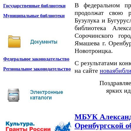
В федеральном пр
Государственные библиотеки
продолжат свою р
Муниципальные библиотеки
Бузулука и Бугурус
библиотека Алек
Сорочинского горо
Ямашева г. Оренбур
Новотроицка.
Федеральное законодательство
С результатами кон
Региональное законодательство
на сайте
новаябибли
Поздравляе
ярких ид
МБУК Александ
Оренбургской о