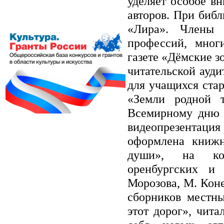
уделяет особое в
авторов. При библ
«Лира». Члены 
профессий, мног
газете «Дёмские з
читательской ауд
для учащихся ста
«Земли родной т
Всемирному дню 
видеопрезентаци
оформлена книжн
души», на кот
оренбургских и
Морозова, М. Кон
сборников местны
этот дорог», чит