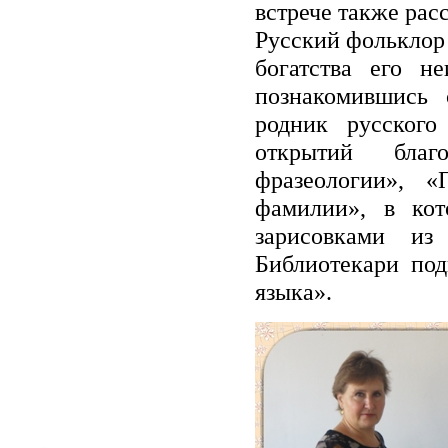
встрече также рас
Русский фольклор 
богатства его н
познакомившись
родник русского
открытий благ
фразеологии», 
фамилии», в ко
зарисовками из
Библиотекари под
языка».