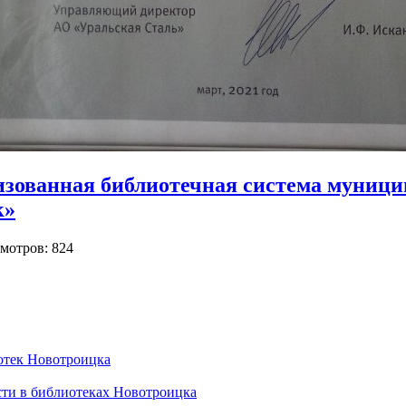
ованная библиотечная система муници
к»
мотров: 824
отек Новотроицка
сти в библиотеках Новотроицка