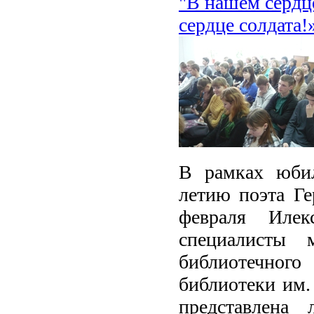
"В нашем сердце
сердце солдата!
В рамках юбил
летию поэта Г
февраля Илек
специалисты 
библиотечно
библиотеки им.
представлена 