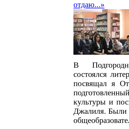
отдаю...»
В Подгородн
состоялся лите
посвящал я От
подготовленны
культуры и по
Джалиля. Были 
общеобразоват