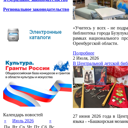
Региональное законодательство
«Учитесь у всех - не под
библиотека города Бузулука
рамках национального про
Оренбургской области.
Подробнее
2 Июля, 2026
В Центральной детской биб
Календарь новостей
27 июня 2026 года в Цент
«
Июль 2026
»
языка - «Башкирская мозаик
Пн.
Вт.
Ср.
Чт.
Пт.
Сб.
Вс.