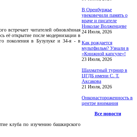
В Оренбуржье
увековечили память о
враче и писателе
Николае Волженцеве
ого встречает читателей обновлённая
24 Июля, 2026
ось её открытие после модернизации в
го поколения в Бузулуке и 34‑я - в
Как рождается
мультфильм? Узнали в
«Книжной капсуле»!
23 Июля, 2026
Шахматный турнир в
ЦГДБ имени С. Т.
Аксакова
21 Июля, 2026
Онконастороженность в
центре внимания
Все новости
ятие клуба по изучению башкирского