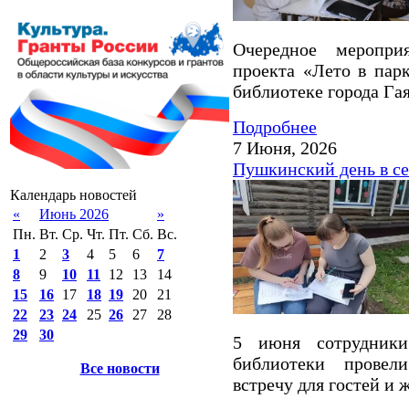
Очередное мероприя
проекта «Лето в пар
библиотеке города Гая
Подробнее
7 Июня, 2026
Пушкинский день в се
Календарь новостей
«
Июнь 2026
»
Пн.
Вт.
Ср.
Чт.
Пт.
Сб.
Вс.
1
2
3
4
5
6
7
8
9
10
11
12
13
14
15
16
17
18
19
20
21
22
23
24
25
26
27
28
29
30
5 июня сотрудники
библиотеки провел
Все новости
встречу для гостей и 