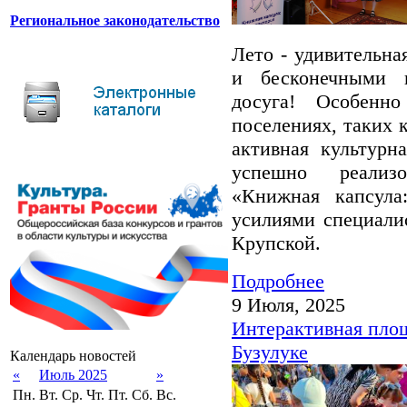
Региональное законодательство
Лето - удивительна
и бесконечными в
досуга! Особенн
поселениях, таких 
активная культурн
успешно реализо
«Книжная капсула:
усилиями специалис
Крупской.
Подробнее
9 Июля, 2025
Интерактивная площ
Бузулуке
Календарь новостей
«
Июль 2025
»
Пн.
Вт.
Ср.
Чт.
Пт.
Сб.
Вс.