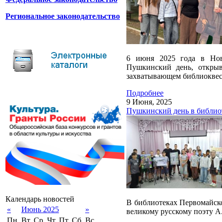
Региональное законодательство
6 июня 2025 года в Нов
Пушкинский день, открыв
захватывающем библиоквест
Подробнее
9 Июня, 2025
Пушкинский день в библио
Календарь новостей
В библиотеках Первомайско
«
Июнь 2025
»
великому русскому поэту А
Пн.
Вт.
Ср.
Чт.
Пт.
Сб.
Вс.