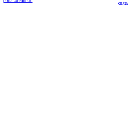
portal.orenlib.ru
связь