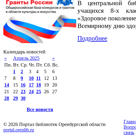
В центральной биб
учащихся 8-х кла
«Здоровое поколение
Всемирному дню здо
Подробнее
Календарь новостей
«
Апрель 2025
»
Пн.
Вт.
Ср.
Чт.
Пт.
Сб.
Вс.
1
2
3
4
5
6
7
8
9
10
11
12
13
14
15
16
17
18
19
20
21
22
23
24
25
26
27
28
29
30
Все новости
Главн
© 2026 Портал библиотек Оренбургской области
Вопр
portal.orenlib.ru
связь