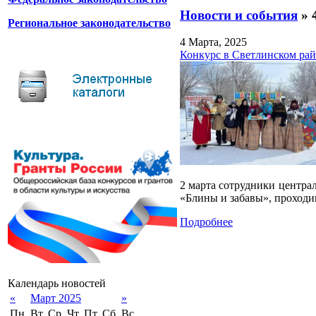
Новости и события
» 
Региональное законодательство
4 Марта, 2025
Конкурс в Светлинском ра
2 марта сотрудники центра
«Блины и забавы», проход
Подробнее
Календарь новостей
«
Март 2025
»
Пн.
Вт.
Ср.
Чт.
Пт.
Сб.
Вс.