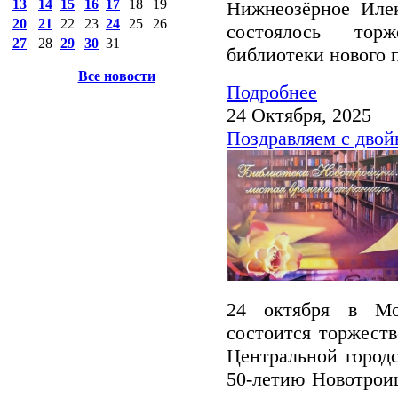
13
14
15
16
17
18
19
Нижнеозёрное Илек
20
21
22
23
24
25
26
состоялось тор
27
28
29
30
31
библиотеки нового 
Все новости
Подробнее
24 Октября, 2025
Поздравляем с дво
24 октября в Мо
состоится торжест
Центральной городс
50-летию Новотрои