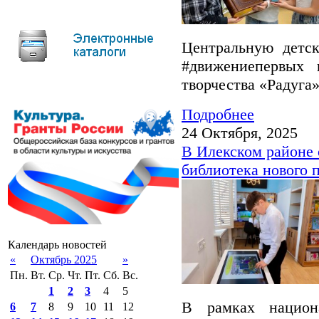
Центральную детск
#движениепервых
творчества «Радуга»
Подробнее
24 Октября, 2025
В Илекском районе 
библиотека нового 
Календарь новостей
«
Октябрь 2025
»
Пн.
Вт.
Ср.
Чт.
Пт.
Сб.
Вс.
1
2
3
4
5
В рамках национ
6
7
8
9
10
11
12