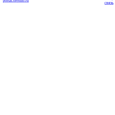
portal.orenlib.ru
связь