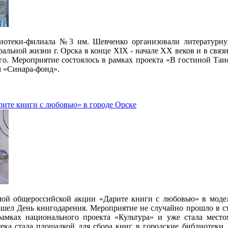
лиотеки-филиала №3 им. Шевченко организовали литературну
льной жизни г. Орска в конце XIX - начале XX веков и в связи
ого. Мероприятие состоялось в рамках проекта «В гостиной Та
 «Синара-фонд».
ите книги с любовью» в городе Орске
мой общероссийской акции «Дарите книги с любовью» в моде
шел День книгодарения. Мероприятие не случайно прошло в ст
амках национального проекта «Культура» и уже стала место
ека стала площадкой для сбора книг в городские библиотеки,