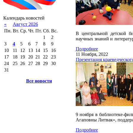
Календарь новостей
«
Август 2026
Пн.
Вт.
Ср.
Чт.
Пт.
Сб.
Вс.
В центральной детской б
1
2
научных знаний и литерату
3
4
5
6
7
8
9
Подробнее
10
11
12
13
14
15
16
11 Ноября, 2022
17
18
19
20
21
22
23
Презентация краеведческого
24
25
26
27
28
29
30
31
Все новости
9 ноября в библиотеке-фи
Агаповны Литвак», поддер
Подробнее