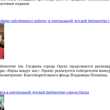
асочные издания.
обери собственного робота» в центральной детской библиотеке 
иблиотеке им. Гагарина города Орска продолжается реализ
ры «Наука вокруг нас». Проект реализуется победителем конк
илантропия» Благотворительного фонда Владимира Потанина.
вта в центральной детской библиотеке города Орска