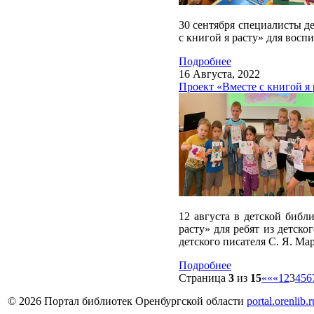
30 сентября специалисты де
с книгой я расту» для вос
Подробнее
16 Августа, 2022
Проект «Вместе с книгой я 
12 августа в детской библ
расту» для ребят из детс
детского писателя С. Я. Ма
Подробнее
Страница
3
из
15
««
«
1
2
3
4
5
6
© 2026 Портал библиотек Оренбургской области
portal.orenlib.r