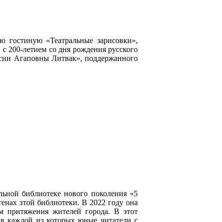
ю гостиную «Театральные зарисовки»,
 с 200-летием со дня рождения русского
исии Агаповны Литвак», поддержанного
льной библиотеке нового поколения «5
енах этой библиотеки. В 2022 году она
м притяжения жителей города. В этот
 в каждой из которых юные читатели с