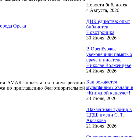
Новости библиотек
4 Августа, 2026
ДНК единства: опыт
города Орска
библиотек
Новотроицка
30 Июля, 2026
В Оренбуржье
увековечили память о
враче и писателе
Николае Волженцеве
24 Июля, 2026
Как рождается
ация SMART-проекта по популяризации
мультфильм? Узнали в
урса по приглашению благотворительной
«Книжной капсуле»!
23 Июля, 2026
Шахматный турнир в
ЦГДБ имени С. Т.
Аксакова
21 Июля, 2026
Онконастороженность