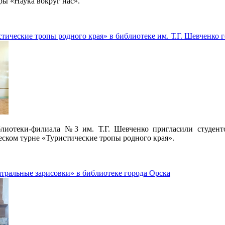
ры «Наука вокруг нас».
тические тропы родного края» в библиотеке им. Т.Г. Шевченко 
блиотеки-филиала №3 им. Т.Г. Шевченко пригласили студент
еском турне «Туристические тропы родного края».
атральные зарисовки» в библиотеке города Орска