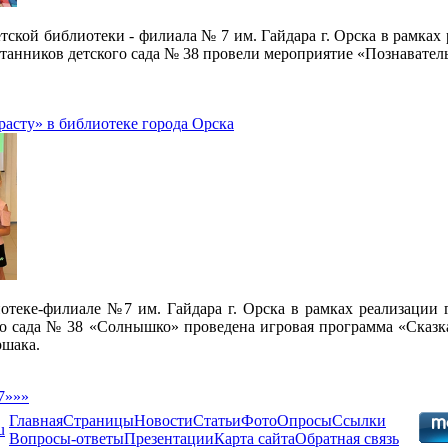
тской библиотеки - филиала № 7 им. Гайдара г. Орска в рамках
питанников детского сада № 38 провели мероприятие «Познавател
расту» в библиотеке города Орска
иотеке-филиале №7 им. Гайдара г. Орска в рамках реализации 
кого сада № 38 «Солнышко» проведена игровая программа «Сказ
ршака.
7
»
»»
Главная
Страницы
Новости
Статьи
Фото
Опросы
Ссылки
u
Вопросы-ответы
Презентации
Карта сайта
Обратная связь