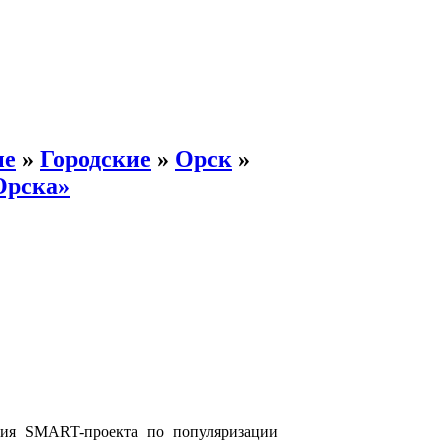
ые
»
Городские
»
Орск
»
Орска»
ация SMART-проекта по популяризации