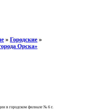
ые
»
Городские
»
города Орска»
ии в городском филиале № 6 г.