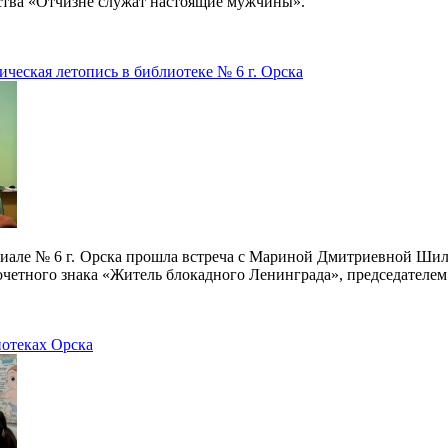
ства «Отчизне служат настоящие мужчины».
рическая летопись в библиотеке № 6 г. Орска
лиале № 6 г. Орска прошла встреча с Мариной Дмитриевной Ши
очетного знака «Житель блокадного Ленинграда», председателе
иотеках Орска