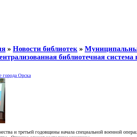
ия
»
Новости библиотек
»
Муниципальн
нтрализованная библиотечная система 
е города Орска
чества и третьей годовщины начала специальной военной операц