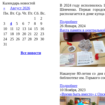
Календарь новостей
В 2024 году исполнилось 1
«
Август 2026
Шевченко. Первая городс
Пн.
Вт.
Ср.
Чт.
Пт.
Сб.
Вс.
располагается в доме купца
1
2
Подробнее
3
4
5
6
7
8
9
26 Января, 2024
10
11
12
13
14
15
16
Вахта памяти в центрально
17
18
19
20
21
22
23
24
25
26
27
28
29
30
31
Все новости
Накануне 80-летия со дня
библиотеке им. Горького со
Подробнее
10 Ноября, 2023
«Время быть вместе» с Орс