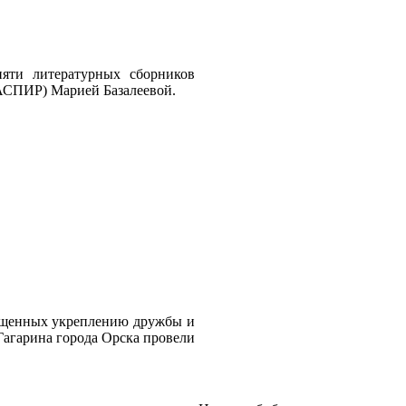
пяти литературных сборников
АСПИР) Марией Базалеевой.
священных укреплению дружбы и
Гагарина города Орска провели