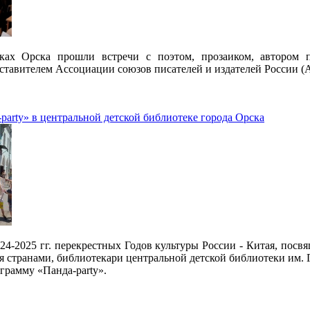
еках Орска прошли встречи с поэтом, прозаиком, автором 
тавителем Ассоциации союзов писателей и издателей России (
рarty» в центральной детской библиотеке города Орска
024-2025 гг. перекрестных Годов культуры России - Китая, по
я странами, библиотекари центральной детской библиотеки им. 
грамму «Панда-рarty».