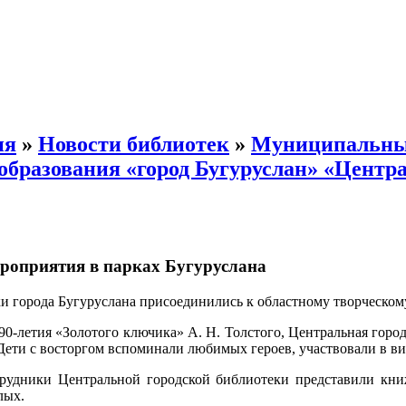
ия
»
Новости библиотек
»
Муниципальн
бразования «город Бугуруслан» «Центра
ероприятия в парках Бугуруслана
ки города Бугуруслана присоединились к областному творческому
 90-летия «Золотого ключика» А. Н. Толстого, Центральная город
Дети с восторгом вспоминали любимых героев, участвовали в ви
трудники Центральной городской библиотеки представили кн
лых.