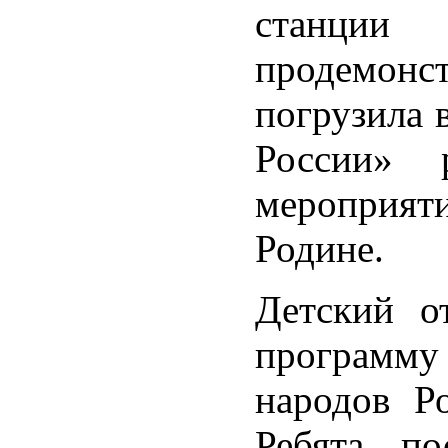
станции 
продемонст
погрузила 
России» 
мероприят
Родине.
Детский о
программу 
народов Р
Ребята по