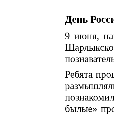
День Росс
9 июня, на
Шарлыкско
познавател
Ребята про
размышля
познакомил
былые» про