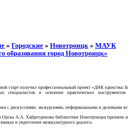
ые
»
Городские
»
Новотроицк
»
МАУК
о образования город Новотроицк»
свой старт получил профессиональный проект «ДНК единства: Б
ых специалистов и освоение практических инструментов
локи с дискуссиями, экскурсиями, неформальными и деловыми вс
а Орска А.А. Хайретдинова библиотеки Новотроицка приняли а
языках и укрепление межкультурного диалога.