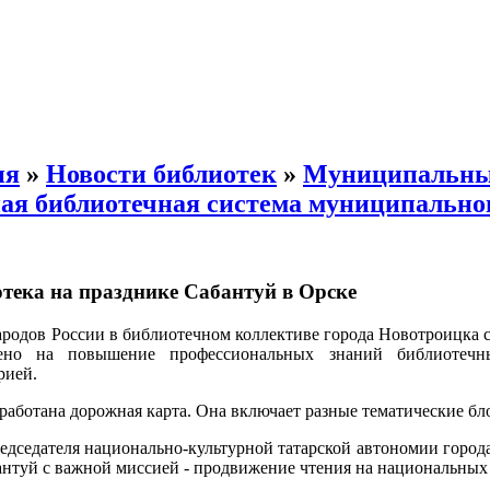
ия
»
Новости библиотек
»
Муниципальн
ая библиотечная система муниципальног
тека на празднике Сабантуй в Орске
ародов России в библиотечном коллективе города Новотроицка 
ено на повышение профессиональных знаний библиотечн
рией.
зработана дорожная карта. Она включает разные тематические б
дседателя национально-культурной татарской автономии город
антуй с важной миссией - продвижение чтения на национальных 