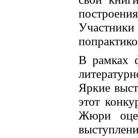
построени
Участник
попрактико
В рамках ф
литературн
Яркие выст
этот конк
Жюри оцен
выступлен