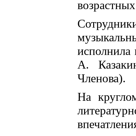
возрастных
Сотрудник
музыкаль
исполнила 
А. Казаки
Членова).
На кругло
литерату
впечатлени