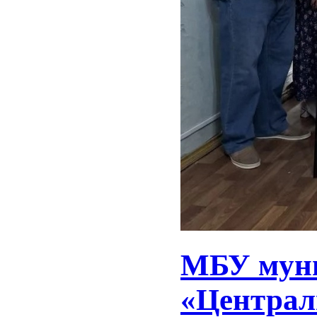
МБУ муни
«Централ