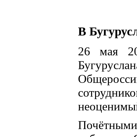
В Бугурус
26 мая 20
Бугурусла
Общеросси
сотрудник
неоценимый
Почётными