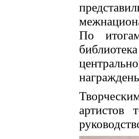
представ
межнациона
По итогам
библиотек
централь
награжден
Творчески
артистов 
руководств