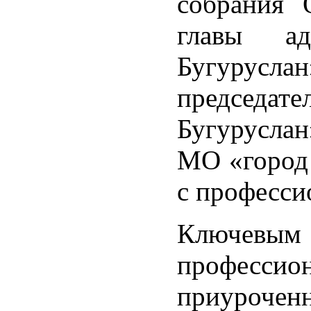
собрания 
главы ад
Бугурусл
председате
Бугуруслан
МО «город 
с професси
Ключевым
професси
приурочен