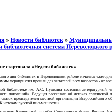
ия
»
Новости библиотек
»
Муниципальн
я библиотечная система Переволоцкого 
не стартовала «Неделя библиотек»
кого дня библиотек в Переволоцком районе началась ежегодна
аммы мероприятия прошли для читателей всех возрастов - от вос
ой библиотеке им. А.С. Пушкина состоялся литературный ча
сть поколений». Ведущая рассказала об истоках славянской п
 сказок председателем местной организации Всероссийского о
К истокам русской письменности».
оводитель Клиентской службы Социального фонда России А