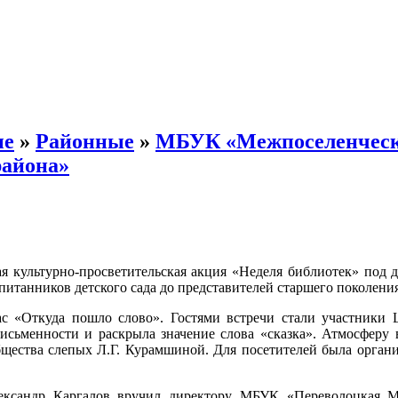
ые
»
Районные
»
МБУК «Межпоселенчес
района»
я культурно-просветительская акция «Неделя библиотек» под 
питанников детского сада до представителей старшего поколения
с «Откуда пошло слово». Гостями встречи стали участники 
исьменности и раскрыла значение слова «сказка». Атмосферу 
бщества слепых Л.Г. Курамшиной. Для посетителей была орган
лександр Каргалов вручил директору МБУК «Переволоцкая