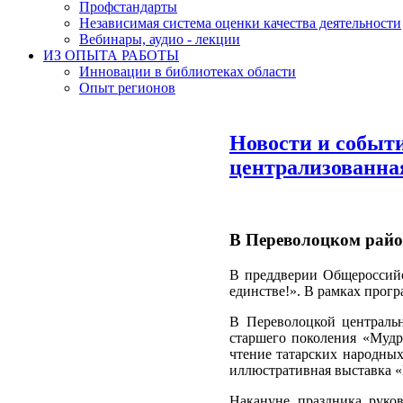
Профстандарты
Независимая система оценки качества деятельности
Вебинары, аудио - лекции
ИЗ ОПЫТА РАБОТЫ
Инновации в библиотеках области
Опыт регионов
Новости и событ
централизованна
В Переволоцком райо
В преддверии Общероссийс
единстве!». В рамках прогр
В Переволоцкой центральн
старшего поколения «Мудро
чтение татарских народных
иллюстративная выставка «
Накануне праздника рук