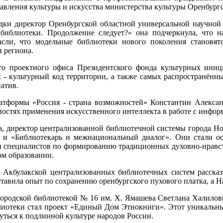
равления культуры и искусства министерства культуры Оренбургс
ки директор Оренбургской областной универсальной научной 
библиотеки. Продолжение следует?» она подчеркнула, что н
асли, что модельные библиотеки нового поколения становят
 региона.
ого проектного офиса Президентского фонда культурных ини
х - культурный код территории, а также самых распространённ
атив.
атформы «Россия - страна возможностей» Константин Алексан
ностях применения искусственного интеллекта в работе с инфор
, директор централизованной библиотечной системы города Но
» и «Библиотекарь и межнациональный диалог». Они стали о
ы специалистов по формированию традиционных духовно-нравс
м образовании.
 Акбулакской централизованных библиотечных систем рассказ
тавила опыт по сохранению оренбургского пухового платка, а Н
городской библиотекой № 16 им. Х. Ямашева Светлана Халилов
иотеки стал проект «Единый Дом Этнокниги». Этот уникальный
уться к подлинной культуре народов России.