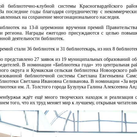
ной библиотечно-клубной системы Красногвардейского ра
 За последние годы благодаря сотрудничеству с некоммерчес
авленных на сохранение многонационального наследия.
иблиотек на 13-й церемонии вручения премий Правительств
ри региона. Награды ежегодно присуждаются с целью повыше
нной деятельности библиотек.
ремий стали 36 библиотек и 31 библиотекарь, из них 8 библиоте
ло представлено 27 заявок из 19 муниципальных образований 
едителей. В номинации «Библиотека года» это центральная ра
ого округа и Кумакская сельская библиотека Новоорского рай
лизованной библиотечной системы Светлана Евгеньевна Самс
блиотеки Светлана Ивановна Селиванова. В номинации «За вер
лиотеки им. Л. Толстого города Бузулука Галина Алексеевна Ан
енбуржья ждёт ещё много творческих находок и реализация с
ием того, что их труд меняет мир к лучшему, открывая читателя