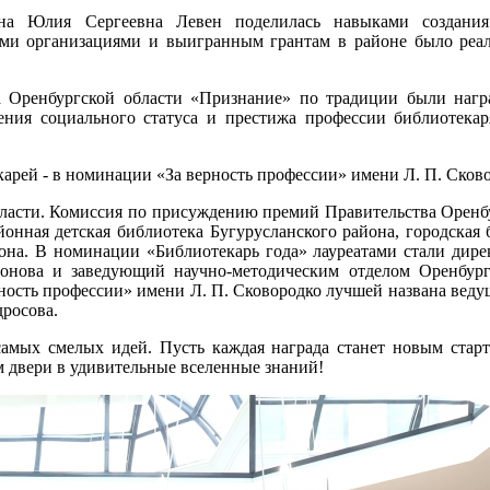
йона Юлия Сергеевна Левен поделилась навыками создани
кими организациями и выигранным грантам в районе было реа
а Оренбургской области «Признание» по традиции были наг
ния социального статуса и престижа профессии библиотекар
карей - в номинации «За верность профессии» имени Л. П. Сков
области. Комиссия по присуждению премий Правительства Оренб
йонная детская библиотека Бугурусланского района, городская
она. В номинации «Библиотекарь года» лауреатами стали дире
онова и заведующий научно-методическим отделом Оренбург
ность профессии» имени Л. П. Сковородко лучшей названа вед
дросова.
амых смелых идей. Пусть каждая награда станет новым стар
м двери в удивительные вселенные знаний!