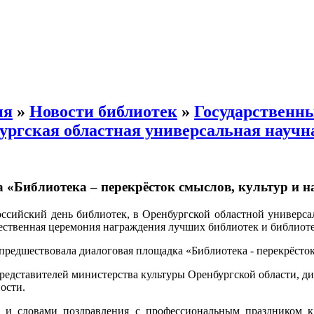
ия
»
Новости библиотек
»
Государственн
ргская областная универсальная научна
 «Библиотека – перекрёсток смыслов, культур и н
оссийский день библиотек, в Оренбургской областной универса
ественная церемония награждения лучших библиотек и библиот
редшествовала диалоговая площадка «Библиотека - перекрёсток 
едставителей министерства культуры Оренбургской области, д
ости.
 и словами поздравления с профессиональным праздником к 