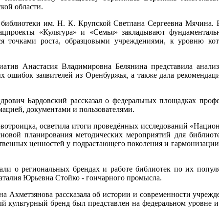
кой области.
библиотеки им. Н. К. Крупской Светлана Сергеевна Мячина. 
ацпроекты «Культура» и «Семья» закладывают фундаменталь
ся точками роста, образцовыми учреждениями, к уровню кот
циатив Анастасия Владимировна Белянина представила анали
ых ошибок заявителей из Оренбуржья, а также дала рекомендац
дрович Бардовский рассказал о федеральных площадках проф
мацией, документами и пользователями.
вотроицка, осветила итоги проведённых исследований «Национ
сновой планирования методических мероприятий для библиоте
твенных ценностей у подрастающего поколения и гармонизаци
али о региональных брендах и работе библиотек по их попул
аталия Юрьевна Стойко - гончарного промысла.
на Ахметзянова рассказала об истории и современности учреж
 культурный бренд был представлен на федеральном уровне и