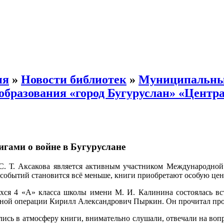
ия
»
Новости библиотек
»
Муниципальн
бразования «город Бугуруслан» «Центра
нигами о войне в Бугуруслане
 Т. Аксакова является активным участником Международной 
событий становится всё меньше, книги приобретают особую цен
хся 4 «А» класса школы имени М. И. Калинина состоялась вст
нной операции Кирилл Александрович Пыркин. Он прочитал про
лись в атмосферу книги, внимательно слушали, отвечали на воп