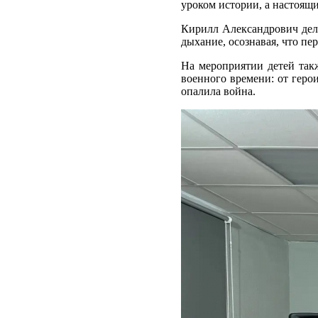
уроком истории, а настоящ
Кирилл Александрович дели
дыхание, осознавая, что пе
На мероприятии детей так
военного времени: от геро
опалила война.