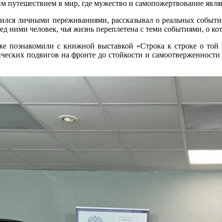
им путешествием в мир, где мужество и самопожертвование явл
лся личными переживаниями, рассказывал о реальных событиях
ред ними человек, чья жизнь переплетена с теми событиями, о ко
же познакомили с книжной выставкой «Строка к строке о той 
ических подвигов на фронте до стойкости и самоотверженности 