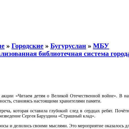
ые
»
Городские
»
Бугуруслан
»
МБУ
лизованная библиотечная система город
акции «Читаем детям о Великой Отечественной войне». В наш
ность, становясь настоящими хранителями памяти.
реча, которая оставила глубокий след в сердцах ребят. Почёт
изведение Сергея Баруздина «Страшный клад».
росы и делились своими мыслями. Это мероприятие оказалось дл