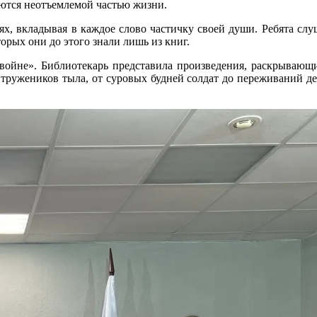
яются неотъемлемой частью жизни.
, вкладывая в каждое слово частичку своей души. Ребята слуш
торых они до этого знали лишь из книг.
войне». Библиотекарь представила произведения, раскрывающ
тружеников тыла, от суровых будней солдат до переживаний дет