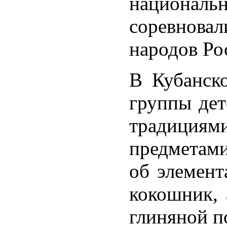
националь
соревнова
народов Ро
В Кубанск
группы дет
традициям
предметами
об элемент
кокошник, 
глиняной п