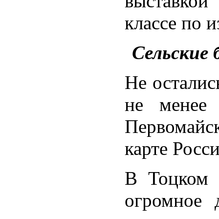
выставкой
классе по 
Сельские 
Не осталис
не менее 
Первомайс
карте Росс
В Тоцком 
огромное 