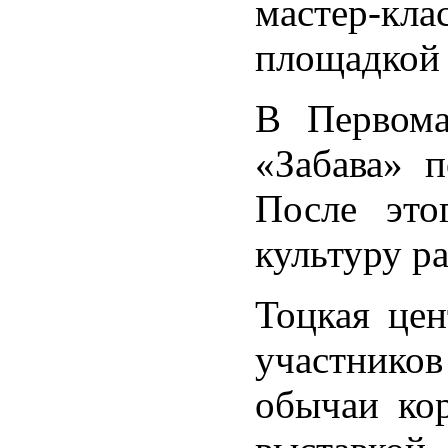
мастер-кла
площадкой
В Первома
«Забава» 
После это
культуру р
Тоцкая цен
участнико
обычаи ко