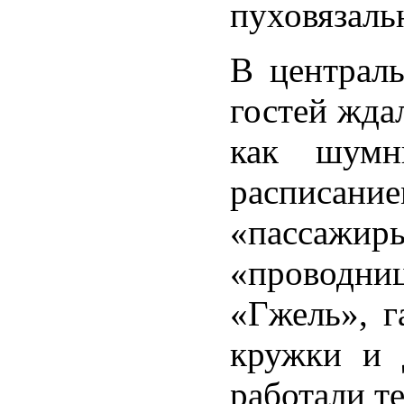
пуховязаль
В централь
гостей жда
как шумн
расписан
«пассажиры
«проводниц
«Гжель», г
кружки и 
работали те