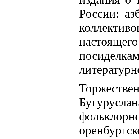
России: а
коллектив
настоящег
посиделк
литературн
Торжествен
Бугурусла
фольклорно
оренбург