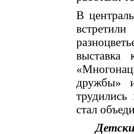
В централ
встретили
разноцвет
выставка 
«Многонац
дружбы» и
трудились 
стал объед
Детски