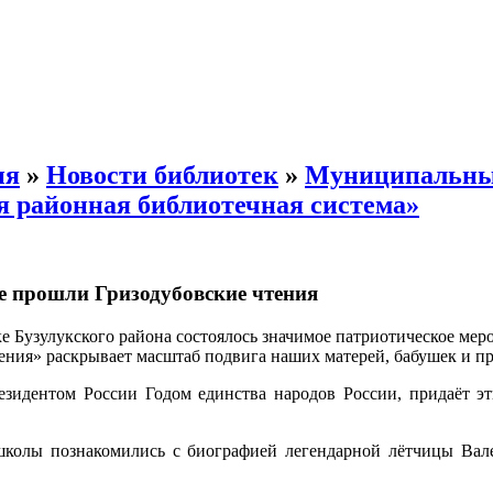
ия
»
Новости библиотек
»
Муниципальн
я районная библиотечная система»
е прошли Гризодубовские чтения
е Бузулукского района состоялось значимое патриотическое ме
ения» раскрывает масштаб подвига наших матерей, бабушек и пр
езидентом России Годом единства народов России, придаёт э
колы познакомились с биографией легендарной лётчицы Вале