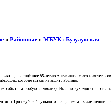
ые
»
Районные
»
МБУК «Бузулукская
роприятие, посвящённое 85-летию Антифашистского комитета со
абабушек, которые встали на защиту Родины.
тим событиям особую символику. Именно дух единения стал 
нтины Гризодубовой, узнали о неоценимом вкладе женщин в 