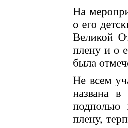
На меропри
о его детс
Великой От
плену и о 
была отмеч
Не всем уч
названа в
подполью 
плену, тер