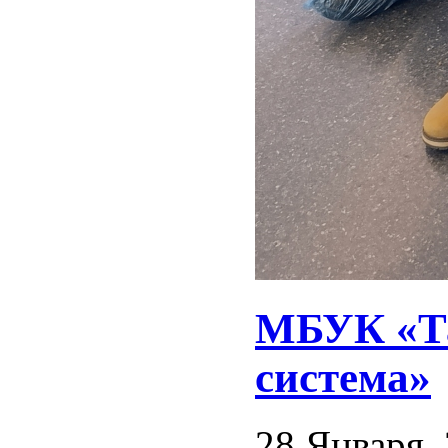
МБУК «Та
система»
28 Января,