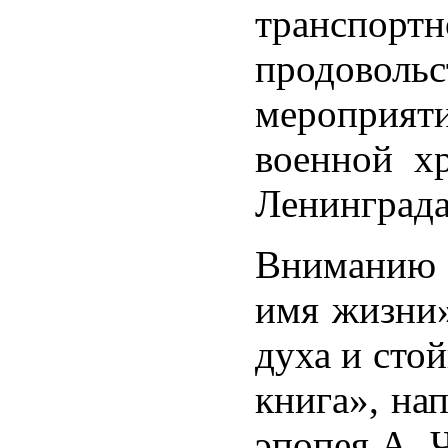
транспортн
продовольс
мероприят
военной х
Ленинграда
Вниманию с
имя жизни»
духа и сто
книга», на
эпопея А. 