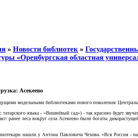
ия
»
Новости библиотек
»
Государственн
уры «Оренбургская областная универсал
рузка: Асекеево
дущими модельными библиотеками нового поколения: Центральн
с татарского языка - «Вишнёвый сад») - так красиво будет зву
кт: ранее леса вокруг села Асекеево были богаты дикорастуще
иотекари нашли у Антона Павловича Чехова. «Вся Россия - на