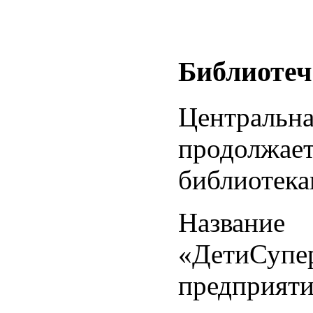
Библиотеч
Центральн
продолжа
библиотека
Название
«ДетиСупе
предприят