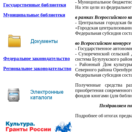
- Муниципальное бюджетное
Государственные библиотеки
На эти цели из федеральног
Муниципальные библиотеки
в рамках Всероссийского 
- Центральная городская б
«Городская централизованн
Федеральная субсидия соста
во Всероссийском конкурс
- Государственное автоном
- Сухореченский сельский
Федеральное законодательство
система Бузулукского район
- Районный Дом культуры
Региональное законодательство
Северного района Оренбург
Федеральная субсидия соста
Полученные средства раз
приобретения современного
фондов книгами (для библи
Поздравляем по
Подробнее об итогах предв