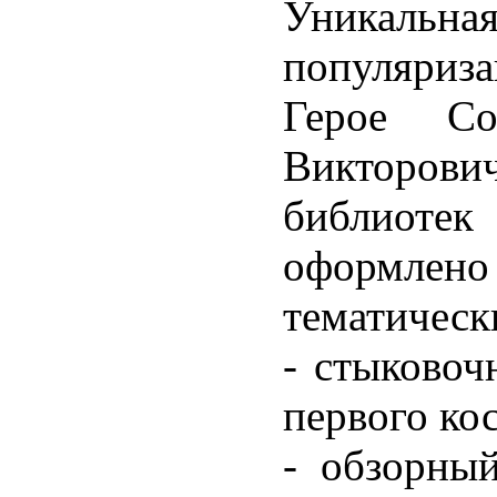
Уникальна
популяриз
Герое Со
Викторови
библиотек
оформлено
тематическ
- стыковоч
первого кос
- обзорны