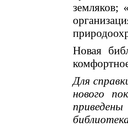
земляков; 
организац
природоохр
Новая биб
комфортное
Для справк
нового по
приведены
библиотек