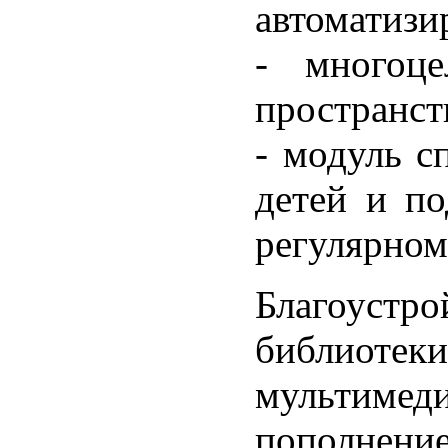
автоматизи
- многоце
пространст
- модуль с
детей и п
регулярном
Благоустр
библиотек
мультимед
пополнение