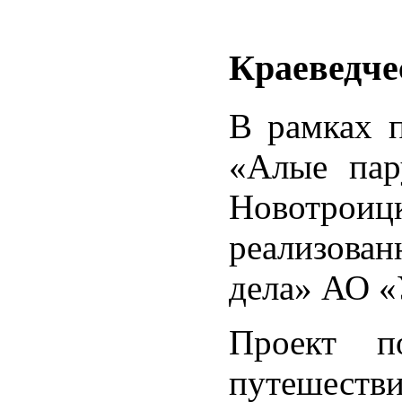
Краеведче
В рамках п
«Алые пар
Новотроицк
реализова
дела» АО «
Проект п
путешест