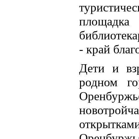
туристиче
площадка 
библиотека
- край бла
Дети и вз
родном г
Оренбуржь
новотрой
открыткам
Оренбуржья