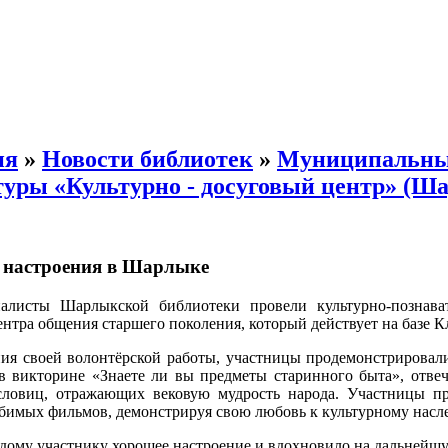
ия
»
Новости библиотек
»
Муниципальн
туры «Культурно - досуговый центр» (Ш
 настроения в Шарлыке
алисты Шарлыкской библиотеки провели культурно-познава
ентра общения старшего поколения, который действует на базе
ния своей волонтёрской работы, участницы продемонстрировал
в викторине «Знаете ли вы предметы старинного быта», отвеч
ловиц, отражающих вековую мудрость народа. Участницы пр
бимых фильмов, демонстрируя свою любовь к культурному насл
ому участнику хорошее настроение и вдохновило на дальнейшу