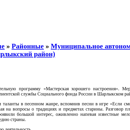
ые
»
Районные
»
Муниципальное автоно
арлыкский район)
тельную программу «Мастерская хорошего настроения». Ме
 Клиентской службы Социального фонда России в Шарлыкском ра
и таланты в песенном жанре, вспомнив песни в игре «Если см
ая на вопросы о традициях и предметах старины. Разговор п
оявили большой интерес, оживленно напевая известные мел
едию страны.
ю деятельность.