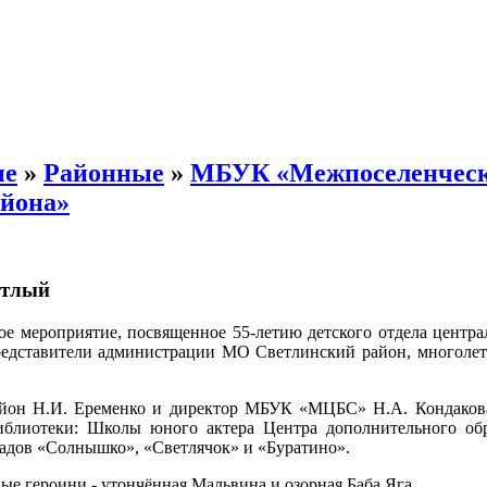
ые
»
Районные
»
МБУК «Межпоселенчес
айона»
етлый
ное мероприятие, посвященное 55-летию детского отдела центр
представители администрации МО Светлинский район, многоле
йон Н.И. Еременко и директор МБУК «МЦБС» Н.А. Кондакова
иблиотеки: Школы юного актера Центра дополнительного обр
садов «Солнышко», «Светлячок» и «Буратино».
е героини - утончённая Мальвина и озорная Баба Яга.