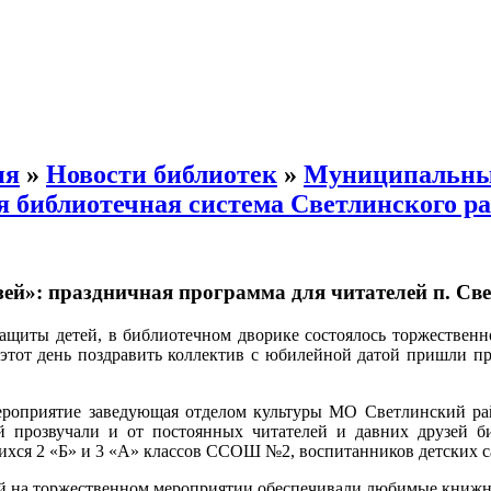
ия
»
Новости библиотек
»
Муниципальн
я библиотечная система Светлинского р
зей»: праздничная программа для читателей п. Св
защиты детей, в библиотечном дворике состоялось торжествен
 этот день поздравить коллектив с юбилейной датой пришли 
ероприятие заведующая отделом культуры МО Светлинский ра
й прозвучали и от постоянных читателей и давних друзей б
ихся 2 «Б» и 3 «А» классов ССОШ №2, воспитанников детских 
й на торжественном мероприятии обеспечивали любимые книжны