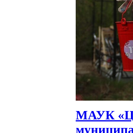
МАУК «Це
муниципа