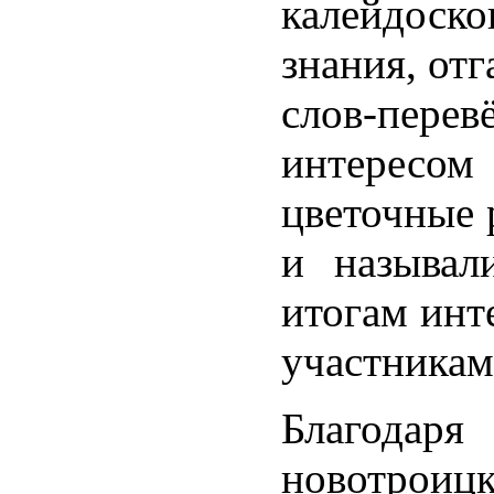
калейдоско
знания, отг
слов-пере
интересо
цветочные 
и называл
итогам инт
участникам
Благодаря
новотроиц