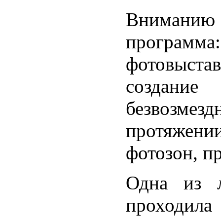
Вниманию
программа
фотовыста
создание
безвозмез
протяжени
фотозон, п
Одна из л
проходила