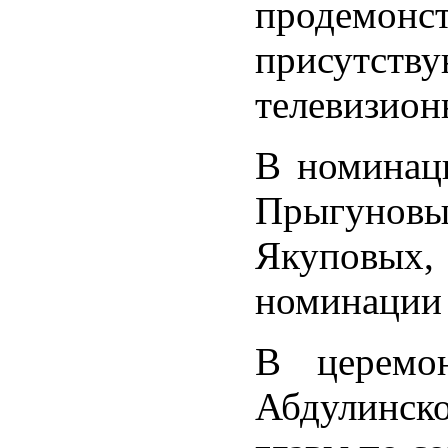
продемонс
присутству
телевизион
В номинац
Прыгуновы
Якуповых,
номинации 
В церемон
Абдулинск