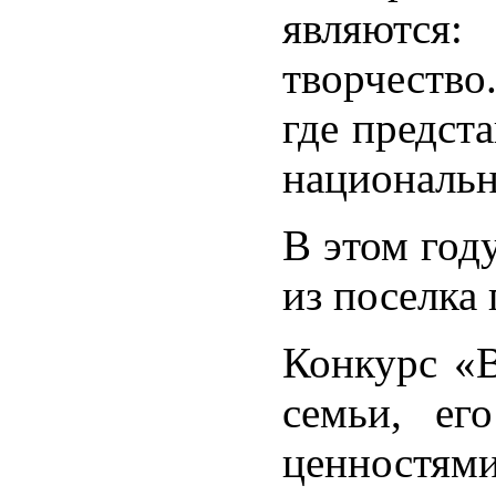
являются:
творчеств
где предст
национальн
В этом год
из поселка
Конкурс «В
семьи, ег
ценностями