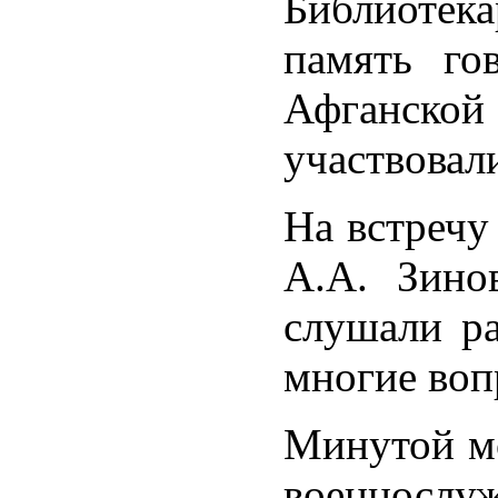
Библиотек
память го
Афганской
участвовал
На встречу
А.А. Зино
слушали ра
многие воп
Минутой м
военнослу