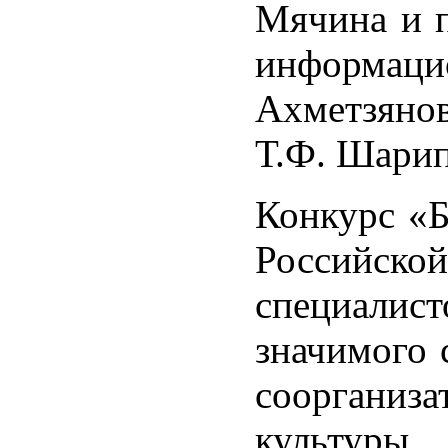
Мячина и 
информаци
Ахметзяно
Т.Ф. Шарип
Конкурс «Б
Российско
специалис
значимого 
соорганиз
культуры.