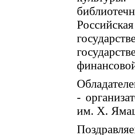
библиотечн
Российска
государс
государст
финансовой
Обладателе
- организа
им. Х. Яма
Поздравля