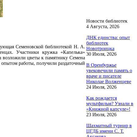
Новости библиотек
4 Августа, 2026
ДНК единства: опыт
библиотек
дующая Семеновской библиотекой Н. А.
Новотроицка
ленцах. Участники кружка «Капелька»
30 Июля, 2026
ра возложили цветы к памятнику Семена
 опытом работы, получили раздаточный
В Оренбуржье
увековечили память о
враче и писателе
Николае Волженцеве
24 Июля, 2026
Как рождается
мультфильм? Узнали в
«Книжной капсуле»!
23 Июля, 2026
Шахматный турнир в
ЦГДБ имени С. Т.
Аксакова