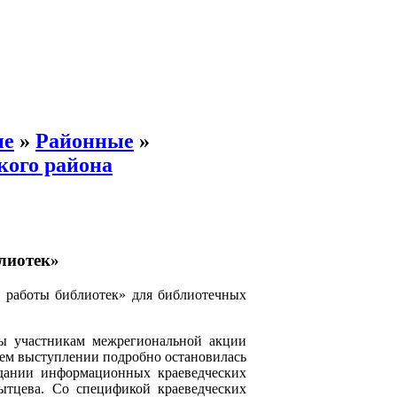
ые
»
Районные
»
кого района
лиотек»
а работы библиотек» для библиотечных
ы участникам межрегиональной акции
воем выступлении подробно остановилась
здании информационных краеведческих
мытцева. Со спецификой краеведческих