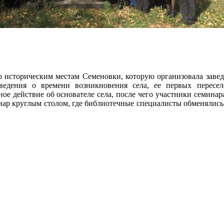
по историческим местам Семеновки, которую организовала заве
сведения о времени возникновения села, ее первых пересе
ное действие об основателе села, после чего участники семина
нар круглым столом, где библиотечные специалисты обменялись