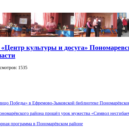
«Центр культуры и досуга» Пономаревс
ласти
мотров: 1535
 лицо Победы» в Ефремово-Зыковской библиотеке Пономарёвско
ономарёвского района прошёл урок мужества «Символ несгибае
орная программа в Пономарёвском районе