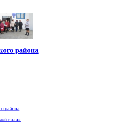
кого района
го района
мой воли»