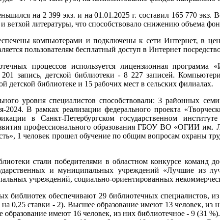
ился на 2 399 экз. и на 01.01.2025 г. составил 165 770 экз. Вс
и ветхой литературы, что способствовало снижению объема фон
еспечены компьютерами и подключены к сети Интернет, в це
вляется пользователям бесплатный доступ в Интернет посредство
отечных процессов используется лицензионная программа «
 201 запись, детской библиотеки - 8 227 записей. Компьютер
ной детской библиотеке и 15 рабочих мест в сельских филиалах.
ого уровня специалистов способствовали: 3 районных семин
я-2024. В рамках реализации федерального проекта «Творческ
икации в Санкт-Петербургском государственном институт
звития профессионального образования ГБОУ ВО «ОГИИ им. Л
ть», 1 человек прошел обучение по общим вопросам охраны тр
лиотеки стали победителями в областном конкурсе команд до
сударственных и муниципальных учреждений «Лучшие из лу
пальных учреждений, социально-ориентированных некоммерчес
х библиотек обеспечивают 29 библиотечных специалистов, из 
 3, на 0,25 ставки - 2). Высшее образование имеют 13 человек, 
е образование имеют 16 человек, из них библиотечное - 9 (31 %)