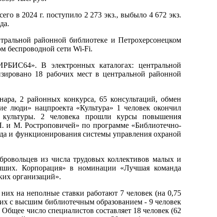
его в 2024 г. поступило 2 273 экз., выбыло 4 672 экз.
да.
нтральной районной библиотеке и Петрохерсонецком
м беспроводной сети Wi-Fi.
ИРБИС64». В электронных каталогах: центральной
изировано 18 рабочих мест в центральной районной
ара, 2 районных конкурса, 65 консультаций, обмен
ие люди» нацпроекта «Культура» 1 человек окончил
е культуры. 2 человека прошли курсы повышения
. и М. Ростроповичей» по программе «Библиотечно-
уда и функционирования системы управления охраной
бровольцев из числа трудовых коллективов малых и
чших. Корпорация» в номинации «Лучшая команда
ких организаций».
них на неполные ставки работают 7 человек (на 0,75
из них с высшим библиотечным образованием - 9 человек
. Общее число специалистов составляет 18 человек (62