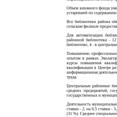
Объем книжного фонда уменьш
устаревшей по содержанию 
Все библиотеки района об
сельском филиале предоста
Для автоматизации библи
районной библиотеки - 12
библиотеке, 4 - в централь
Повышению профессиональн
опытом в рамках Эколагер
курсы повышения квалиф
квалификации в Центре ра
информационная деятельнос
труда.
Центральные районные биб
средних предприятий, го
государственных и муници
Деятельность муниципальны
ставки - 2, на 0,5 ставки -
(31 %). Среднее специально