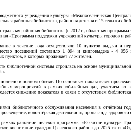
бюджетного учреждения культуры «Межпоселенческая Централиз
альная районная библиотека, районная детская и 15 сельских би
нтральная районная библиотека (с 2012 г., областная программа
астная «Программа поддержки учреждений культуры городов и ра
ание в течение года осуществляли 10 пунктов выдачи и пер
ичество посещений составило 1 894 и книговыдача - 4 056
х пунктов, в которых проживает 77 жителей.
ость библиотечной системы строилась на основе муниципально
 г.
полнено в полном объеме. По основным показателям прослежив
абных мероприятий в рамках юбилейных дат, участием во вс
юдается снижение показателя в связи с отсутствием библиоте
ями библиотечного обслуживания населения в отчётном году 
просвещение, волонтёрская деятельность, пропаганда здорового 
в рамках районной целевой программы «Развитие культуры Гра
кое воспитание граждан Грачевского района до 2025 г.» и «О