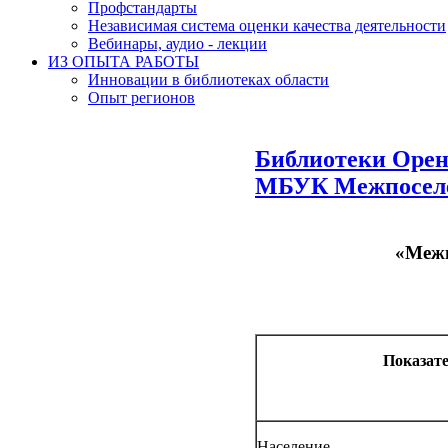
Профстандарты
Независимая система оценки качества деятельности
Вебинары, аудио - лекции
ИЗ ОПЫТА РАБОТЫ
Инновации в библиотеках области
Опыт регионов
Библиотеки Орен
МБУК Межпоселен
«Межп
Показат
Население