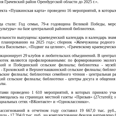
я Грачевский район Оренбургской области до 2025 г.».
екта «Пушкинская карта» проведено 16 мероприятий, в которых 
а стали: Год семьи, 79-я годовщина Великой Победы, мер
льтуры» на базе центральной районной библиотеки.
тельности выпущены: краеведческий календарь и календарь зна
 планированию на 2025 год»; сборник «Жемчужины родного к
а Васильева», «Подвиг на целине», «Грачевскому краеведческом
кционирует 29 клубов и любительских объединений. В централ
отек являются профилированными: по формированию экологич
ский и Побединский сельские филиалы; библиотека - музе
 - Ероховский и Верхнегнашкинский сельские филиалы; библио
ские филиалы; библиотеки семейного чтения - центральная ра
ий сельские филиалы; библиотеки - центры досуга и общени
алы.
тами проведено 1 610 мероприятий, в которых приняло уча
змещалась на страницах местной газеты «Призыв» (27статей); 
оциальных сетях «ВКонтакте» и «Одноклассники».
сигнований в отчетном году составил 19 667,0 тыс. руб., 
уда - 17 704,0 тыс. руб., на комплектование фондов направлено 8