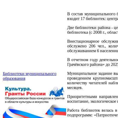
В состав муниципального 
входит 17 библиотек: центр
Две библиотеки района - це
библиотека (с 2008 г., обл
Внестационарное обслужив
обслужено 206 чел., кол
обслуживанием 6 населенны
В отчетном году деятельн
Грачёвского района» до 2025
Муниципальное задание вы
Библиотеки муниципального
проведением крупномасшт
образования
количеству читателей набл
месяцев.
Приоритетными направлени
воспитание, экологическое 
Работа библиотек велась 
подпрограмм: «Патриотичес