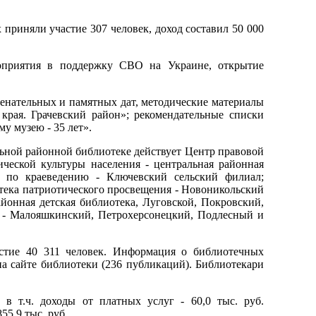
приняли участие 307 человек, доход составил 50 000
оприятия в поддержку СВО на Украине, открытие
менательных и памятных дат, методические материалы
рая. Грачевский район»; рекомендательные списки
у музею - 35 лет».
ьной районной библиотеке действует Центр правовой
еской культуры населения - центральная районная
й по краеведению - Ключевский сельский филиал;
тека патриотического просвещения - Новоникольский
йонная детская библиотека, Луговской, Покровский,
я - Малояшкинский, Петрохерсонецкий, Подлесный и
стие 40 311 человек. Информация о библиотечных
на сайте библиотеки (236 публикаций). Библиотекари
в т.ч. доходы от платных услуг - 60,0 тыс. руб.
55,9 тыс. руб.