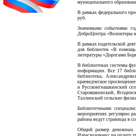
муниципального образовани
В рамках федерального про
руб.
Значимыми событиями год
ДоброЦентра «Волонтеры ку
В рамках издательской дея
для библиотек «В помощь
литературы «Дорогами Борис
В библиотеках системы фун
информации. Все 17 библи
библиотека, Александров
краеведческое просвещение
и Русскоигнашкинский сель
Старояшкинский, Ягодинск
Таллинский сельские фили
Библиотечными специалис
мероприятиях регулярно ра
района ведут страницы в с
Общий размер денежных ас
Израсходовано: на оплату тр