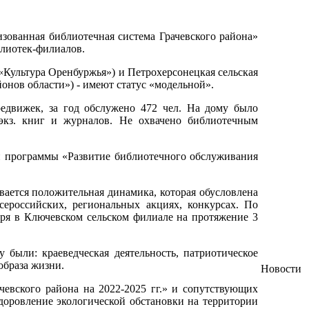
ованная библиотечная система Грачевского района»
блиотек-филиалов.
 «Культура Оренбуржья») и Петрохерсонецкая сельская
йонов области») - имеют статус «модельной».
едвижек, за год обслужено 472 чел. На дому было
 экз. книг и журналов. Не охвачено библиотечным
й программы «Развитие библиотечного обслуживания
ается положительная динамика, которая обусловлена
ероссийских, региональных акциях, конкурсах. По
каря в Ключевском сельском филиале на протяжение 3
были: краеведческая деятельность, патриотическое
образа жизни.
Новости
чевского района на 2022-2025 гг.» и сопутствующих
здоровление экологической обстановки на территории