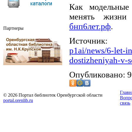
Как модельные
менять жизни
бнп6лет.рф
.
Партнеры
Источн
p1ai/news/6-let-i
dostizheniyah-v-s
Опубликовано: 9
Главн
© 2026 Портал библиотек Оренбургской области
Вопр
portal.orenlib.ru
связь