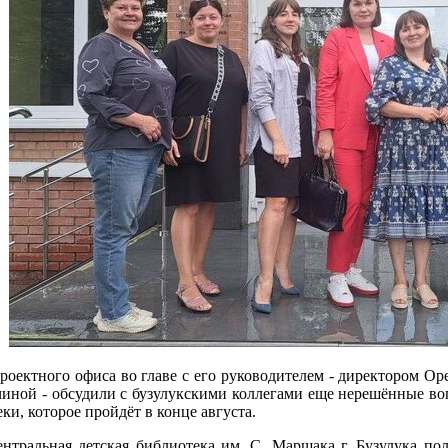
роектного офиса во главе с его руководителем - директором О
иной - обсудили с бузулукскими коллегами еще нерешённые воп
и, которое пройдёт в конце августа.
нтральная детская библиотека им. С. Маршака г. Бузулука пол